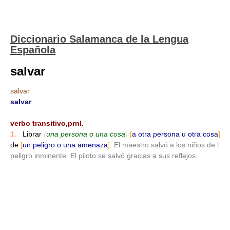
Diccionario Salamanca de la Lengua
Española
salvar
salvar
salvar
_
verbo transitivo,prnl.
1.
_
Librar
(
una persona o una cosa
)
[
a otra persona u otra cosa
]
de
[
un peligro o una amenaza
]
:
El maestro salvó a los niños
de
l
peligro inminente. El piloto
se
salvó gracias a sus reflejos.