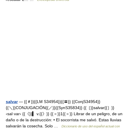
salvar
— {{＃}}{{LM S34954}}{{〓}} {{ConjS34954}}
{{＼}}CONJUGACIÓN{{／}}{{SynS35834}} {{［}}salvar{{］}}
‹sal·var› {{《}}▍ v.{{》}} {{＜}}1{{＞}} Librar de un peligro, de un
daño o de la destrucción: • El socorrista me salvó. Estas lluvias
salvarán la cosecha. Solo …
Diccionario de uso del español actual con