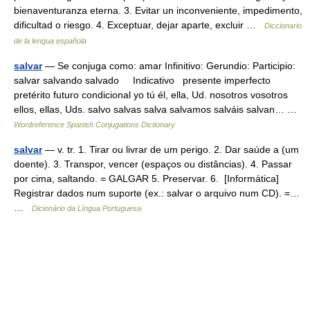
bienaventuranza eterna. 3. Evitar un inconveniente, impedimento,
dificultad o riesgo. 4. Exceptuar, dejar aparte, excluir …
Diccionario
de la lengua española
salvar
— Se conjuga como: amar Infinitivo: Gerundio: Participio:
salvar salvando salvado Indicativo presente imperfecto
pretérito futuro condicional yo tú él, ella, Ud. nosotros vosotros
ellos, ellas, Uds. salvo salvas salva salvamos salváis salvan… …
Wordreference Spanish Conjugations Dictionary
salvar
— v. tr. 1. Tirar ou livrar de um perigo. 2. Dar saúde a (um
doente). 3. Transpor, vencer (espaços ou distâncias). 4. Passar
por cima, saltando. = GALGAR 5. Preservar. 6. [Informática]
Registrar dados num suporte (ex.: salvar o arquivo num CD). =…
…
Dicionário da Língua Portuguesa