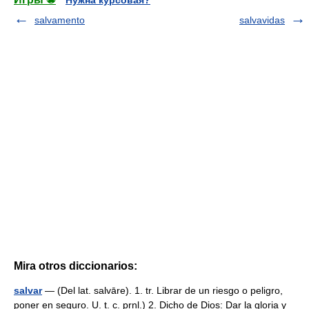
Нужна курсовая?
salvamento
salvavidas
Mira otros diccionarios:
salvar
— (Del lat. salvāre). 1. tr. Librar de un riesgo o peligro,
poner en seguro. U. t. c. prnl.) 2. Dicho de Dios: Dar la gloria y